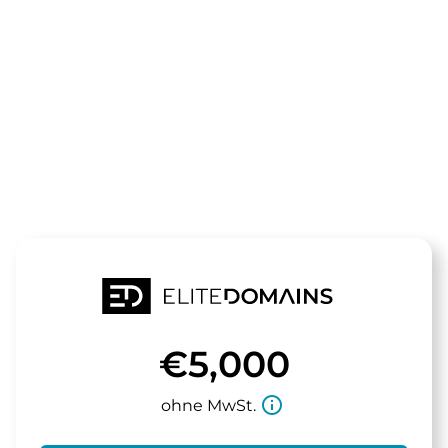
Die Domain
tasa.de
steht zum Verkauf
€5,000
info_outline
ohne MwSt.