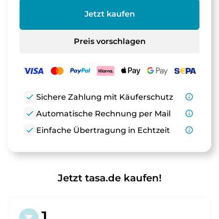
Jetzt kaufen
Preis vorschlagen
check
Sichere Zahlung mit Käuferschutz
info_outline
check
Automatische Rechnung per Mail
info_outline
check
Einfache Übertragung in Echtzeit
info_outline
Jetzt tasa.de kaufen!
1.
shopping_cart